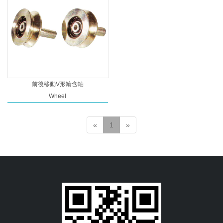
前後移動V形輪含軸
Wheel
«
1
»