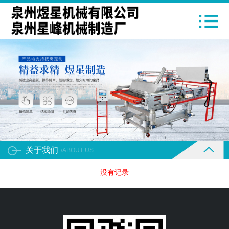
关于我们
/ABOUT US
没有记录