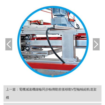
上一篇：
電機減速機鏈輪同步軸傳動前後移動V型輪軸組軌道架
構