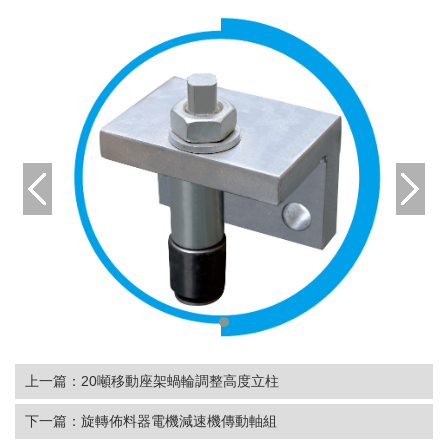
上一篇：
20噸移動座架蝸輪調整高度立柱
下一篇：
旋轉佈料器電機減速機傳動軸組