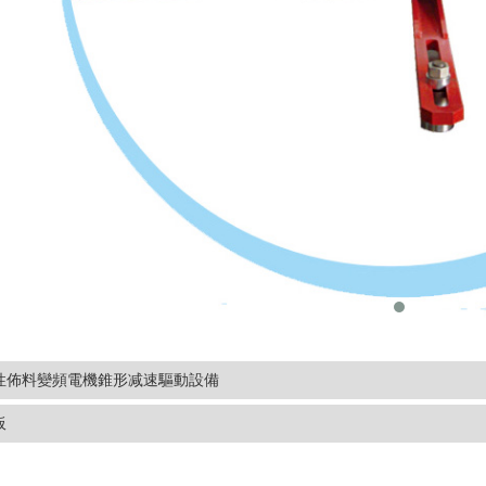
性佈料變頻電機錐形减速驅動設備
板