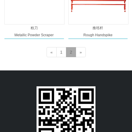
粉刀
推坯杆
Metallic Powder Scraper
Rough Handspike
«
1
2
»